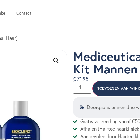
kel
Contact
al Haar)
Mediceutic
Kit Mannen
€
71,95
TOEVOEGEN AAN WIN
Doorgaans binnen drie w
Gratis verzending vanaf €50
Afhalen (Hairtec haarkliniek
Aanbevolen door Hairtec kli