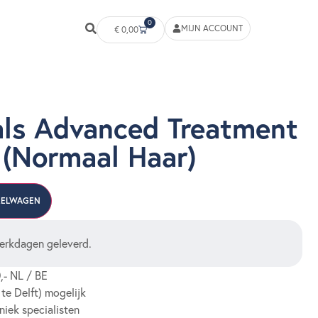
0
MIJN ACCOUNT
€
0,00
als Advanced Treatment
 (Normaal Haar)
KELWAGEN
erkdagen geleverd.
,- NL / BE
 te Delft) mogelijk
niek specialisten