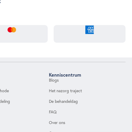
k
Kenniscentrum
Blogs
thode
Het nazorg traject
deling
De behandeldag
FAQ
Over ons