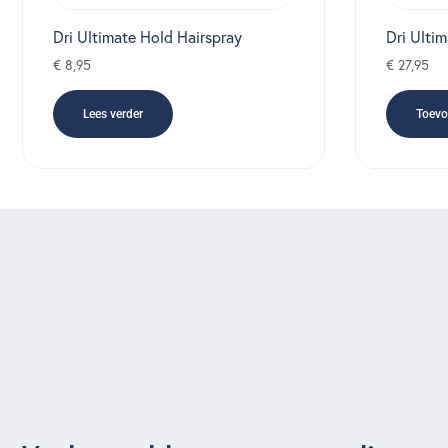
Dri Ultimate Hold Hairspray
Dri Ulti
€
8,95
€
27,95
Lees verder
Toevo