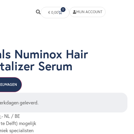
0
MIJN ACCOUNT
€
0,00
als Numinox Hair
italizer Serum
KELWAGEN
erkdagen geleverd.
,- NL / BE
 te Delft) mogelijk
niek specialisten