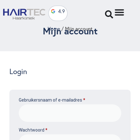
4.9
Mijn account
Home
/ Mijn account
Login
Gebruikersnaam of e-mailadres
*
Wachtwoord
*