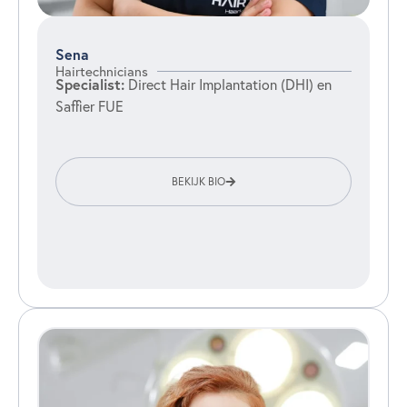
Sena
Hairtechnicians
Specialist:
Direct Hair Implantation (DHI) en
Saffier FUE
BEKIJK BIO