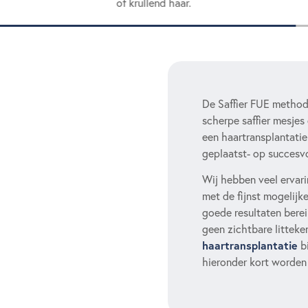
of krullend haar.
De Saffier FUE method
scherpe saffier mesjes
een haartransplantatie
geplaatst- op succesvo
Wij hebben veel ervar
met de fijnst mogelijk
goede resultaten berei
geen zichtbare litteke
haartransplantatie
bi
hieronder kort worden 