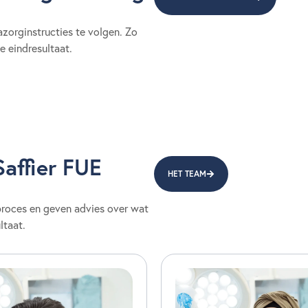
azorginstructies te volgen. Zo
e eindresultaat.
affier FUE
HET TEAM
lproces en geven advies over wat
ltaat.