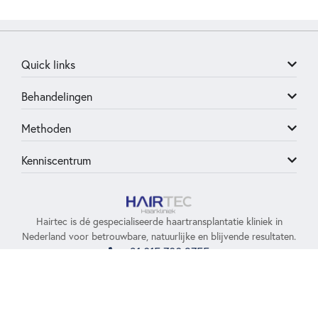
Quick links
Behandelingen
Methoden
Kenniscentrum
Hairtec is dé gespecialiseerde haartransplantatie kliniek in
Nederland voor betrouwbare, natuurlijke en blijvende resultaten.
+31 015 700 9755
contact@hairtec.nl
Olof Palmestraat 20, 2616 LS, Delft