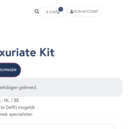
0
MIJN ACCOUNT
€
0,00
uriate Kit
KELWAGEN
erkdagen geleverd.
,- NL / BE
 te Delft) mogelijk
niek specialisten