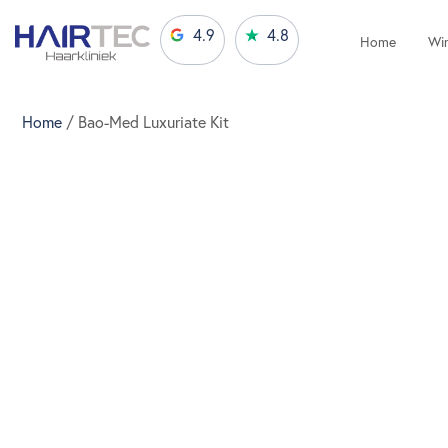
4.9
4.8
Home
Win
Home
/ Bao-Med Luxuriate Kit