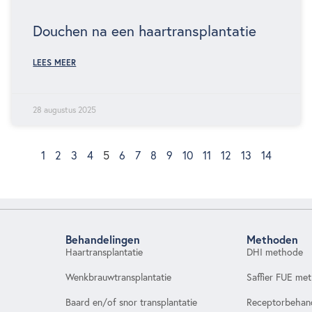
Douchen na een haartransplantatie
LEES MEER
28 augustus 2025
1
2
3
4
5
6
7
8
9
10
11
12
13
14
Behandelingen
Methoden
Haartransplantatie
DHI methode
Wenkbrauwtransplantatie
Saffier FUE me
Baard en/of snor transplantatie
Receptorbehan