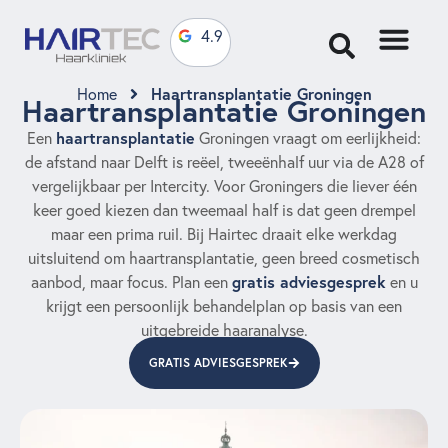
4.9
Haartransplantatie Groningen
Home
Haartransplantatie Groningen
haartransplantatie
Een
Groningen vraagt om eerlijkheid:
de afstand naar Delft is reëel, tweeënhalf uur via de A28 of
vergelijkbaar per Intercity. Voor Groningers die liever één
keer goed kiezen dan tweemaal half is dat geen drempel
maar een prima ruil. Bij Hairtec draait elke werkdag
uitsluitend om haartransplantatie, geen breed cosmetisch
gratis adviesgesprek
aanbod, maar focus. Plan een
en u
krijgt een persoonlijk behandelplan op basis van een
uitgebreide haaranalyse.
GRATIS ADVIESGESPREK