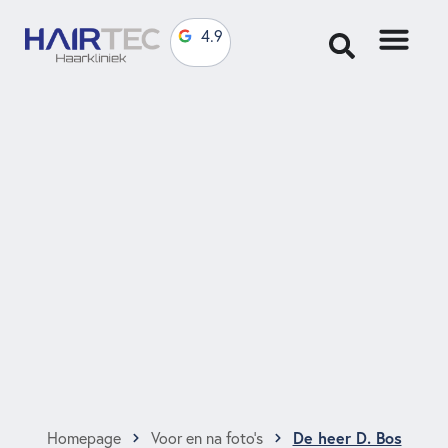
4.9
De heer D. Bos
Homepage
Voor en na foto’s